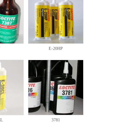
7
E-20HP
CL
3781