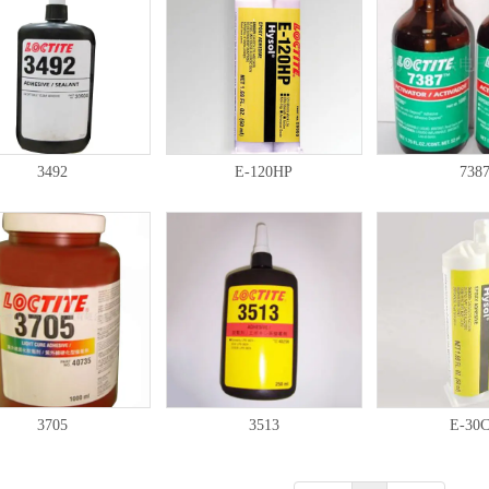
3492
E-120HP
738
3705
3513
E-30