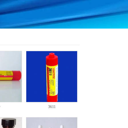
9
3611