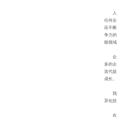
人工
任何企
应不断
争力的
能领域
企业
多的企
迭代提
成长。
我国
异化技
在底