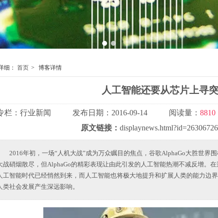
1
2
详细：
首页
>
博客详情
人工智能还要从芯片上寻
专栏：
行业新闻
发布日期：
2016-09-14
阅读量：
8810
原文链接：
displaynews.html?id=2630672
2016年初，一场“人机大战”成为万众瞩目的焦点，谷歌AlphaGo大胜世
大战硝烟散尽，但AlphaGo的精彩表现让由此引发的人工智能热潮不减反增。
人工智能时代已经悄然到来，而人工智能也将极大地提升和扩展人类的能力边界
人类社会发展产生深远影响。