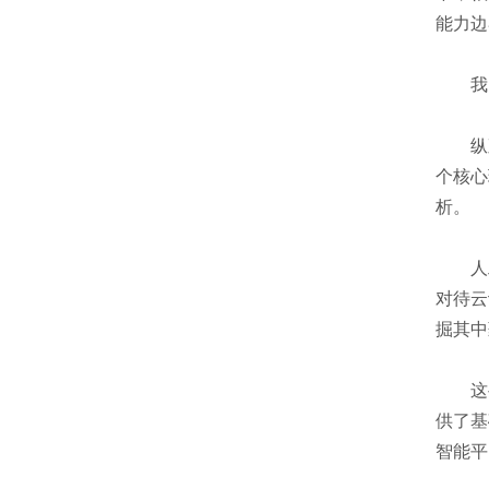
能力边
我国
纵观国
个核心
析。
人工
对待云
掘其中
这些
供了基
智能平