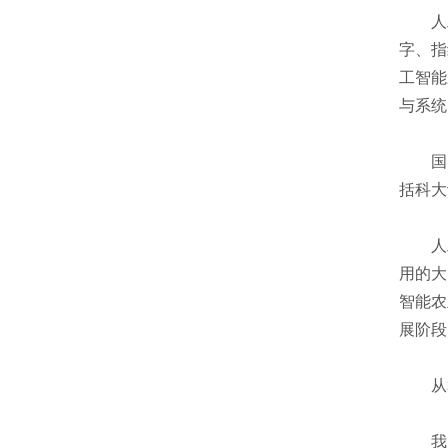
人工
字、指
工智能
与系统
国内
括科大
人工
用的大
智能农
展阶段
从算
我国