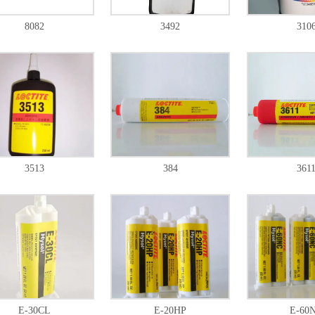
8082
3492
310
3513
384
361
E-30CL
E-20HP
E-60