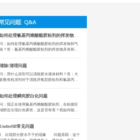
如何处理氰基丙烯酸酯胶粘剂的挥发物和气味？
问：如何处理氰基丙烯酸酯胶粘剂的挥发物和气
味？答：氰基丙烯酸酯胶粘剂的挥发物具有刺激
性，施工人员不应在这种环境下长期作业。在很
多应用实例中，我们生产的“低气味”和“低白化”产
清除/清理问题
品可以用来减低刺激性气味的问题。
问：用什么溶剂可以清除胶水液体材料？答：大
多数有机溶剂对于清除厌氧型胶粘剂和氰基丙烯
酸酯胶粘剂是有效的。最常用的是经过氯化处理
的溶剂。干的丁酮和丙酮适用于清除速粘型胶粘
如何处理瞬间胶白化问题
剂。
问：我正在使用氰基丙烯酸酯胶粘剂，在粘接区
域附近出现白色雾状，这是否有害？我如何能够
将其清除并且防止其再次发生？答：这一现象被
称为“白化”，在氰基丙烯酸酯胶粘剂的固化过程
Underfill常见问题
中产生。白化现象通常发生在湿度最高的夏季。
也有可能是由于用户使用过量催化剂，导致与胶
1、出现部分胶水不干的现象 问题原因：这个
水发生强烈的固化反应。在一些过往例子发现，