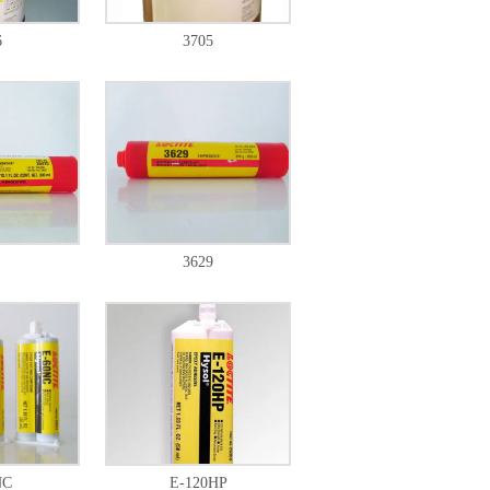
6
3705
1
3629
NC
E-120HP