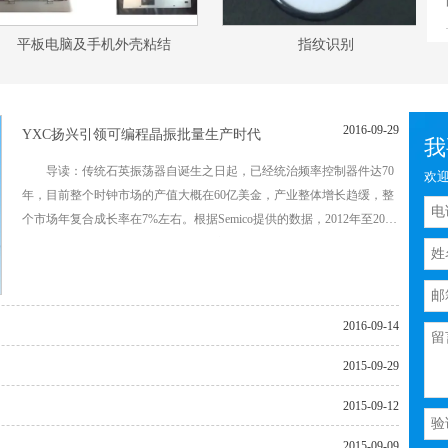
平板电脑及手机外壳粘结
指纹识别
2016-09-29
YXC扬兴引领可编程晶振批量生产时代
我
导读：传统石英振荡器自诞生之日起，已经统治频率控制器件达70
欢迎
年，目前整个时钟市场的产值大概在60亿美金，产业整体增长趋缓，整
个市场年复合成长率在7%左右。根据Semico提供的数据，2012年至2017
年，MEMS振荡器增长的年复合增长率将超过65％，MEMS振荡器可以
实现与石英振荡器的完全pin to pin替代。这意味着MEMS晶振已经成为
时钟市场增长的主要推动力。
2016-09-14
2015-09-29
2015-09-12
2015-09-09