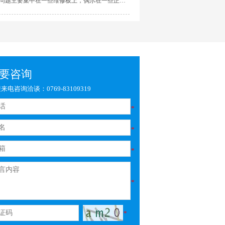
问题主要集中在一些维修板上，偶尔在一些正常
操作人员在装配件被放入封闭区内之前，忽略让
板上也会出现。出现这个情况主要是由于助焊剂
胶粘剂完全固化。因为这样挥发物就不能完全消
和胶水不能很好的相容造成，可以发现在正常板
传感器
CIS应用行业
散, 从而聚积在粘接...
中如果在BGA四周有很多小电阻或其他小元件的
话，出现胶水不干的情况的几率比较大，这是因
为小电阻或元件上的锡膏在回流焊固化过程中，
由于元件的密集，比较多的助焊剂残留下来，所
以这部分是经常出现胶水不干的。而维修板上因
要咨询
为在维修过程中使用...
来电咨询洽谈：0769-83109319
*
*
*
*
*